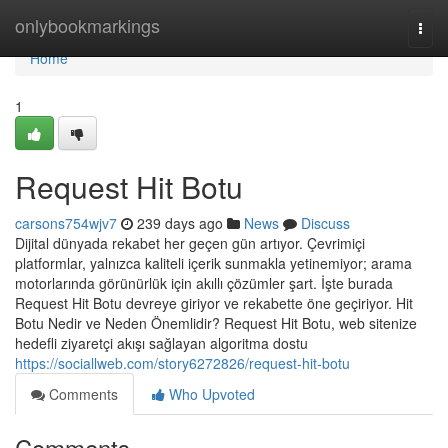
Home
onlybookmarkings
Togg
navi
Home
1
Request Hit Botu
carsons754wjv7
239 days ago
News
Discuss
Dijital dünyada rekabet her geçen gün artıyor. Çevrimiçi
platformlar, yalnızca kaliteli içerik sunmakla yetinemiyor; arama
motorlarında görünürlük için akıllı çözümler şart. İşte burada
Request Hit Botu devreye giriyor ve rekabette öne geçiriyor. Hit
Botu Nedir ve Neden Önemlidir? Request Hit Botu, web sitenize
hedefli ziyaretçi akışı sağlayan algoritma dostu
https://sociallweb.com/story6272826/request-hit-botu
Comments
Who Upvoted
Comments