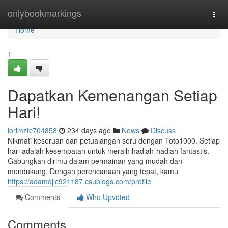
Home
onlybookmarkings
Togg
navi
Home
1
Dapatkan Kemenangan Setiap
Hari!
lorimztc704858
234 days ago
News
Discuss
Nikmati keseruan dan petualangan seru dengan Toto1000. Setiap
hari adalah kesempatan untuk meraih hadiah-hadiah fantastis.
Gabungkan dirimu dalam permainan yang mudah dan
mendukung. Dengan perencanaan yang tepat, kamu
https://adamdjlc921187.csublogs.com/profile
Comments
Who Upvoted
Comments