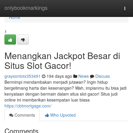
Home
onlybookmarkings
Togg
navi
Home
1
Menangkan Jackpot Besar di
Situs Slot Gacor!
graysontotx353491
194 days ago
News
Discuss
Bermimpi mendambakan menjadi jutawan? Ingin hidup
bergelimang harta dan kesenangan? Wah, impianmu itu bisa jadi
kenyataan dengan bermain dalam situs slot gacor! Situs judi
online ini memberikan kesempatan luar biasa
https://cbtmortgage.com/
Comments
Who Upvoted
Comments