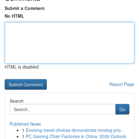
Submit a Comment
No HTML
HTML is disabled
Report Page
Search
Go
Published News
1
Evolving travel choices demonstrate moving prio...
1
PC Gaming Chair Factories in China: 2026 Outlook