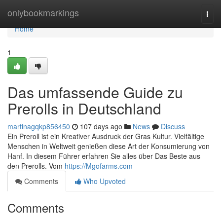
Home
onlybookmarkings
Togg
navi
Home
1
Das umfassende Guide zu
Prerolls in Deutschland
martinagqkp856450
107 days ago
News
Discuss
Ein Preroll ist ein Kreativer Ausdruck der Gras Kultur. Vielfältige
Menschen in Weltweit genießen diese Art der Konsumierung von
Hanf. In diesem Führer erfahren Sie alles über Das Beste aus
den Prerolls. Vom
https://Mgofarms.com
Comments
Who Upvoted
Comments