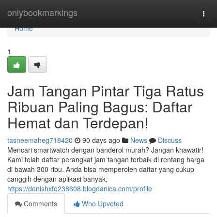
Home
onlybookmarkings
Togg
navi
Home
1
Jam Tangan Pintar Tiga Ratus
Ribuan Paling Bagus: Daftar
Hemat dan Terdepan!
tasneemaheg718420
90 days ago
News
Discuss
Mencari smartwatch dengan banderol murah? Jangan khawatir!
Kami telah daftar perangkat jam tangan terbaik di rentang harga
di bawah 300 ribu. Anda bisa memperoleh daftar yang cukup
canggih dengan aplikasi banyak,
https://denishxfo238608.blogdanica.com/profile
Comments
Who Upvoted