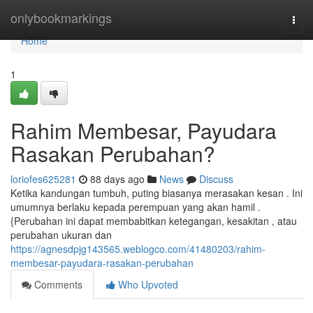
Home
onlybookmarkings
Togg
navi
Home
1
Rahim Membesar, Payudara
Rasakan Perubahan?
loriofes625281
88 days ago
News
Discuss
Ketika kandungan tumbuh, puting biasanya merasakan kesan . Ini
umumnya berlaku kepada perempuan yang akan hamil .
{Perubahan ini dapat membabitkan ketegangan, kesakitan , atau
perubahan ukuran dan
https://agnesdpjg143565.weblogco.com/41480203/rahim-
membesar-payudara-rasakan-perubahan
Comments
Who Upvoted