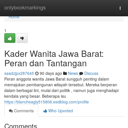
Home
onlybookmarkings
Togg
navi
Home
1
Kader Wanita Jawa Barat:
Peran dan Tantangan
saadzjpx287645
90 days ago
News
Discuss
Peran anggota wanita Jawa Barat sungguh penting dalam
memajukan pembangunan wilayah tersebut. Mereka berperan
dalam berbagai lini, mulai dari politik , namun juga menghadapi
kendala yang besar. Beberapa isu
https://blancheagly515806.eedblog.com/profile
Comments
Who Upvoted
Comments