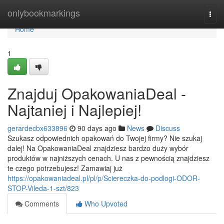
Home
onlybookmarkings
Togg
navi
Home
1
Znajduj OpakowaniaDeal -
Najtaniej i Najlepiej!
gerardecbx633896
90 days ago
News
Discuss
Szukasz odpowiednich opakowań do Twojej firmy? Nie szukaj
dalej! Na OpakowaniaDeal znajdziesz bardzo duży wybór
produktów w najniższych cenach. U nas z pewnością znajdziesz
te czego potrzebujesz! Zamawiaj już
https://opakowaniadeal.pl/pl/p/Sciereczka-do-podlogi-ODOR-
STOP-Vileda-1-szt/823
Comments
Who Upvoted