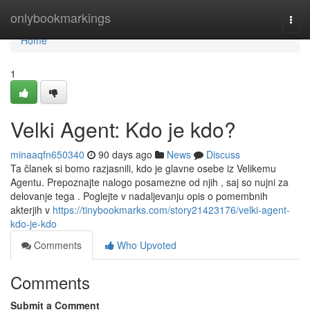
Home
onlybookmarkings
Togg
navi
Home
1
Velki Agent: Kdo je kdo?
minaaqfn650340
90 days ago
News
Discuss
Ta članek si bomo razjasnili, kdo je glavne osebe iz Velikemu
Agentu. Prepoznajte nalogo posamezne od njih , saj so nujni za
delovanje tega . Poglejte v nadaljevanju opis o pomembnih
akterjih v
https://tinybookmarks.com/story21423176/velki-agent-
kdo-je-kdo
Comments
Who Upvoted
Comments
Submit a Comment