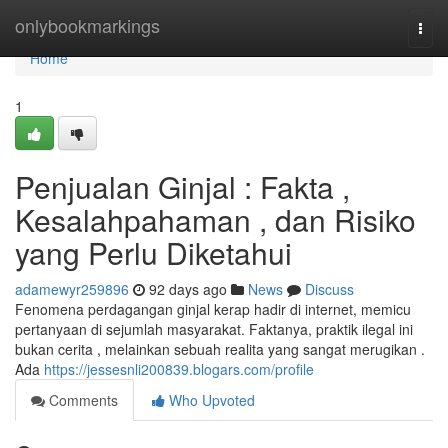
Home
onlybookmarkings
Togg
navi
Home
1
Penjualan Ginjal : Fakta ,
Kesalahpahaman , dan Risiko
yang Perlu Diketahui
adamewyr259896
92 days ago
News
Discuss
Fenomena perdagangan ginjal kerap hadir di internet, memicu
pertanyaan di sejumlah masyarakat. Faktanya, praktik ilegal ini
bukan cerita , melainkan sebuah realita yang sangat merugikan .
Ada
https://jessesnli200839.blogars.com/profile
Comments
Who Upvoted