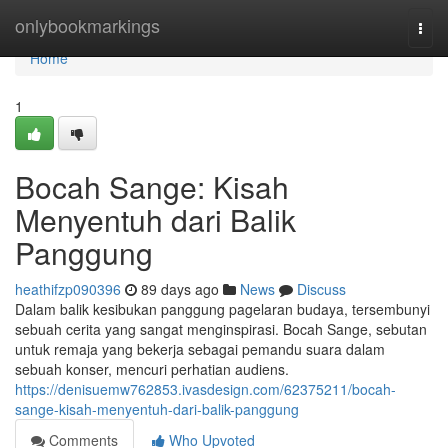
Home
onlybookmarkings
Togg
navi
Home
1
Bocah Sange: Kisah
Menyentuh dari Balik
Panggung
heathifzp090396
89 days ago
News
Discuss
Dalam balik kesibukan panggung pagelaran budaya, tersembunyi
sebuah cerita yang sangat menginspirasi. Bocah Sange, sebutan
untuk remaja yang bekerja sebagai pemandu suara dalam
sebuah konser, mencuri perhatian audiens.
https://denisuemw762853.ivasdesign.com/62375211/bocah-
sange-kisah-menyentuh-dari-balik-panggung
Comments
Who Upvoted