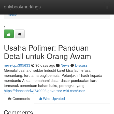
Home
onlybookmarkings
Togg
navi
Home
1
Usaha Polimer: Panduan
Detail untuk Orang Awam
nevejcpx395633
90 days ago
News
Discuss
Memulai usaha di sektor industri karet bisa jadi terasa
menantang, terutama bagi pemula. Petunjuk ini hadir kepada
membantu Anda memahami dasar-dasar pembuatan karet,
termasuk penentuan bahan baku, perangkat yang
https://deaconhdwf749926.governor-wiki.com/user
Comments
Who Upvoted
Comments