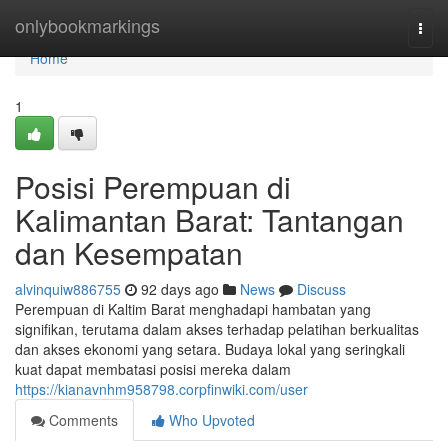
Home
onlybookmarkings
Togg
navi
Home
1
Posisi Perempuan di
Kalimantan Barat: Tantangan
dan Kesempatan
alvinquiw886755
92 days ago
News
Discuss
Perempuan di Kaltim Barat menghadapi hambatan yang
signifikan, terutama dalam akses terhadap pelatihan berkualitas
dan akses ekonomi yang setara. Budaya lokal yang seringkali
kuat dapat membatasi posisi mereka dalam
https://kianavnhm958798.corpfinwiki.com/user
Comments
Who Upvoted