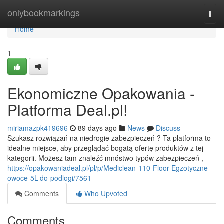
Home
onlybookmarkings
Togg
navi
Home
1
Ekonomiczne Opakowania -
Platforma Deal.pl!
miriamazpk419696
89 days ago
News
Discuss
Szukasz rozwiązań na niedrogie zabezpieczeń ? Ta platforma to
idealne miejsce, aby przeglądać bogatą ofertę produktów z tej
kategorii. Możesz tam znaleźć mnóstwo typów zabezpieczeń ,
https://opakowaniadeal.pl/pl/p/Mediclean-110-Floor-Egzotyczne-
owoce-5L-do-podlogi/7561
Comments
Who Upvoted
Comments