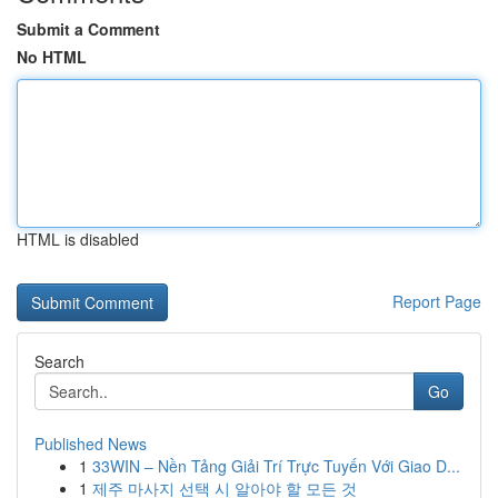
Submit a Comment
No HTML
HTML is disabled
Report Page
Search
Go
Published News
1
33WIN – Nền Tảng Giải Trí Trực Tuyến Với Giao D...
1
제주 마사지 선택 시 알아야 할 모든 것