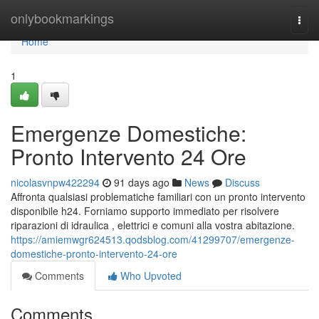
Home
onlybookmarkings
Togg
navi
Home
1
Emergenze Domestiche:
Pronto Intervento 24 Ore
nicolasvnpw422294
91 days ago
News
Discuss
Affronta qualsiasi problematiche familiari con un pronto intervento
disponibile h24. Forniamo supporto immediato per risolvere
riparazioni di idraulica , elettrici e comuni alla vostra abitazione.
https://amiemwgr624513.qodsblog.com/41299707/emergenze-
domestiche-pronto-intervento-24-ore
Comments
Who Upvoted
Comments