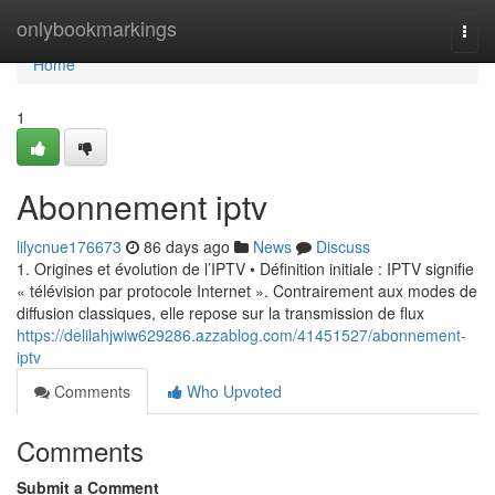
Home
onlybookmarkings
Togg
navi
Home
1
Abonnement iptv
lilycnue176673
86 days ago
News
Discuss
1. Origines et évolution de l’IPTV • Définition initiale : IPTV signifie
« télévision par protocole Internet ». Contrairement aux modes de
diffusion classiques, elle repose sur la transmission de flux
https://delilahjwiw629286.azzablog.com/41451527/abonnement-
iptv
Comments
Who Upvoted
Comments
Submit a Comment