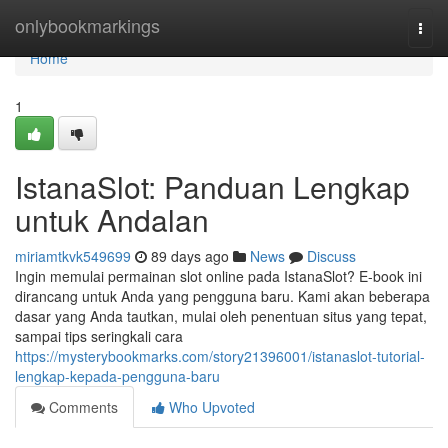
Home
onlybookmarkings
Togg
navi
Home
1
IstanaSlot: Panduan Lengkap
untuk Andalan
miriamtkvk549699
89 days ago
News
Discuss
Ingin memulai permainan slot online pada IstanaSlot? E-book ini
dirancang untuk Anda yang pengguna baru. Kami akan beberapa
dasar yang Anda tautkan, mulai oleh penentuan situs yang tepat,
sampai tips seringkali cara
https://mysterybookmarks.com/story21396001/istanaslot-tutorial-
lengkap-kepada-pengguna-baru
Comments
Who Upvoted