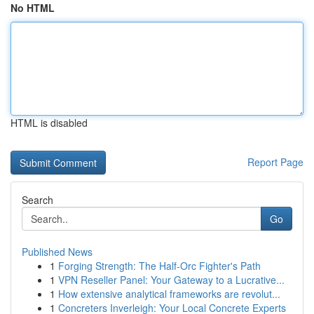
No HTML
HTML is disabled
Report Page
Search
Go
Published News
1
Forging Strength: The Half-Orc Fighter's Path
1
VPN Reseller Panel: Your Gateway to a Lucrative...
1
How extensive analytical frameworks are revolut...
1
Concreters Inverleigh: Your Local Concrete Experts