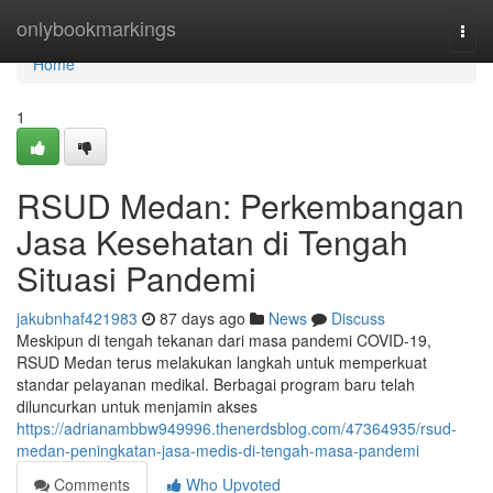
Home
onlybookmarkings
Togg
navi
Home
1
RSUD Medan: Perkembangan
Jasa Kesehatan di Tengah
Situasi Pandemi
jakubnhaf421983
87 days ago
News
Discuss
Meskipun di tengah tekanan dari masa pandemi COVID-19,
RSUD Medan terus melakukan langkah untuk memperkuat
standar pelayanan medikal. Berbagai program baru telah
diluncurkan untuk menjamin akses
https://adrianambbw949996.thenerdsblog.com/47364935/rsud-
medan-peningkatan-jasa-medis-di-tengah-masa-pandemi
Comments
Who Upvoted