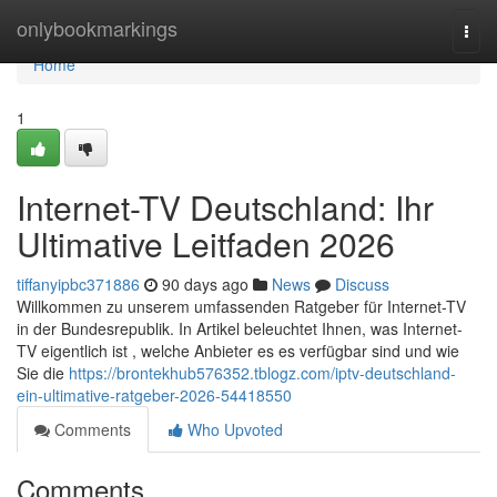
Home
onlybookmarkings
Togg
navi
Home
1
Internet-TV Deutschland: Ihr
Ultimative Leitfaden 2026
tiffanyipbc371886
90 days ago
News
Discuss
Willkommen zu unserem umfassenden Ratgeber für Internet-TV
in der Bundesrepublik. In Artikel beleuchtet Ihnen, was Internet-
TV eigentlich ist , welche Anbieter es es verfügbar sind und wie
Sie die
https://brontekhub576352.tblogz.com/iptv-deutschland-
ein-ultimative-ratgeber-2026-54418550
Comments
Who Upvoted
Comments