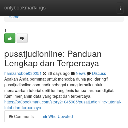
Home
onlybookmarkings
Togg
navi
Home
1
pusatjudionline: Panduan
Lengkap dan Terpercaya
hamzahbboe030251
86 days ago
News
Discuss
Apakah Anda berminat untuk mencoba dunia judi daring?
pusatjudionline.com hadir sebagai ruang terbaik untuk
menawarkan tutorial detil tentang jenis lomba taruhan digital.
Kami menjamin data yang tepat dan terpercaya,
https://pr6bookmark.com/story21645905/pusatjudionline-tutorial-
total-dan-terpercaya
Comments
Who Upvoted