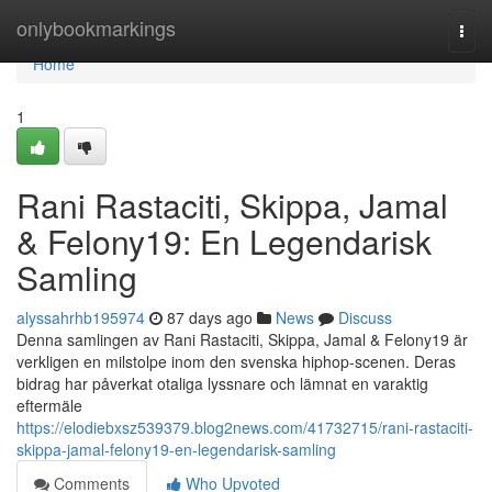
Home
onlybookmarkings
Togg
navi
Home
1
Rani Rastaciti, Skippa, Jamal
& Felony19: En Legendarisk
Samling
alyssahrhb195974
87 days ago
News
Discuss
Denna samlingen av Rani Rastaciti, Skippa, Jamal & Felony19 är
verkligen en milstolpe inom den svenska hiphop-scenen. Deras
bidrag har påverkat otaliga lyssnare och lämnat en varaktig
eftermäle
https://elodiebxsz539379.blog2news.com/41732715/rani-rastaciti-
skippa-jamal-felony19-en-legendarisk-samling
Comments
Who Upvoted