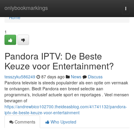
Home
onlybookmarkings
Togg
navi
Home
1
Pandora IPTV: De Beste
Keuze voor Entertainment?
tesszyku586249
87 days ago
News
Discuss
Pandora televisie is steeds populairder als een optie om vermaak
te ontvangen. Biedt Pandora een breed selectie aan
programma's, inclusief actuele sport en reportages . Veel mensen
bevragen of
https://andrewbico102700.theideasblog.com/41741132/pandora-
iptv-de-beste-keuze-voor-entertainment
Comments
Who Upvoted