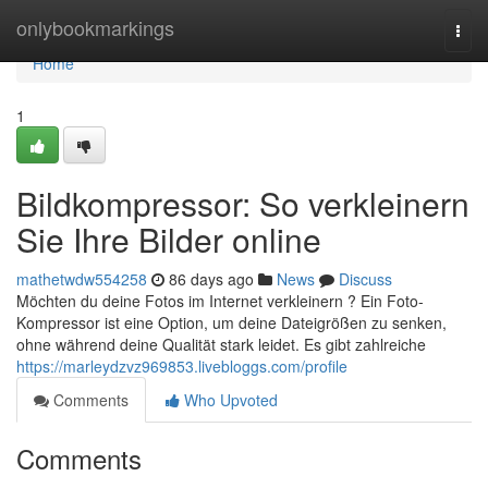
Home
onlybookmarkings
Togg
navi
Home
1
Bildkompressor: So verkleinern
Sie Ihre Bilder online
mathetwdw554258
86 days ago
News
Discuss
Möchten du deine Fotos im Internet verkleinern ? Ein Foto-
Kompressor ist eine Option, um deine Dateigrößen zu senken,
ohne während deine Qualität stark leidet. Es gibt zahlreiche
https://marleydzvz969853.livebloggs.com/profile
Comments
Who Upvoted
Comments