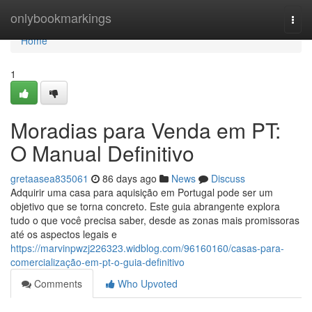
Home
onlybookmarkings
Togg
navi
Home
1
Moradias para Venda em PT:
O Manual Definitivo
gretaasea835061
86 days ago
News
Discuss
Adquirir uma casa para aquisição em Portugal pode ser um
objetivo que se torna concreto. Este guia abrangente explora
tudo o que você precisa saber, desde as zonas mais promissoras
até os aspectos legais e
https://marvinpwzj226323.widblog.com/96160160/casas-para-
comercialização-em-pt-o-guia-definitivo
Comments
Who Upvoted