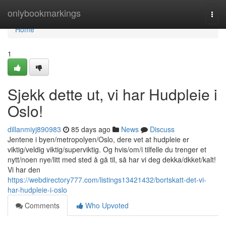
Home
onlybookmarkings
Togg
navi
Home
1
Sjekk dette ut, vi har Hudpleie i
Oslo!
dillanmiyj890983
85 days ago
News
Discuss
Jentene i byen/metropolyen/Oslo, dere vet at hudpleie er
viktig/veldig viktig/superviktig. Og hvis/om/i tilfelle du trenger et
nytt/noen nye/litt med sted å gå til, så har vi deg dekka/dkket/kalt!
Vi har den
https://webdirectory777.com/listings13421432/bortskatt-det-vi-
har-hudpleie-i-oslo
Comments
Who Upvoted