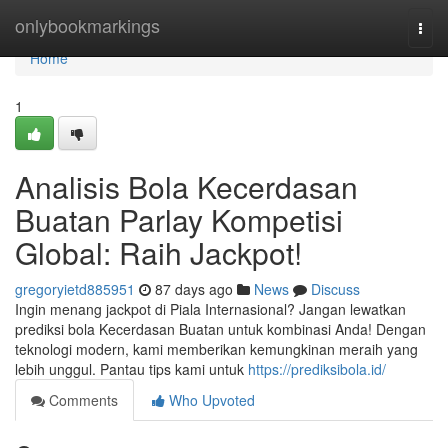
Home
onlybookmarkings
Togg
navi
Home
1
Analisis Bola Kecerdasan
Buatan Parlay Kompetisi
Global: Raih Jackpot!
gregoryietd885951
87 days ago
News
Discuss
Ingin menang jackpot di Piala Internasional? Jangan lewatkan
prediksi bola Kecerdasan Buatan untuk kombinasi Anda! Dengan
teknologi modern, kami memberikan kemungkinan meraih yang
lebih unggul. Pantau tips kami untuk
https://prediksibola.id/
Comments
Who Upvoted