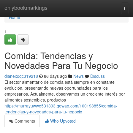
Home
onlybookmarkings
Togg
navi
Home
1
Comida: Tendencias y
Novedades Para Tu Negocio
dianexoqc319218
86 days ago
News
Discuss
El sector alimentario de comida está siempre en constante
evolución, presentando nuevas oportunidades para los
empresarios. Actualmente, observamos un creciente interés por
alimentos sostenibles, productos
https://murrayuwwe531393.qowap.com/100198855/comida-
tendencias-y-novedades-para-tu-negocio
Comments
Who Upvoted