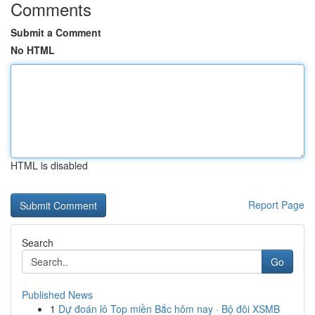
Comments
Submit a Comment
No HTML
HTML is disabled
Report Page
Search
Go
Published News
1
Dự đoán lô Top miền Bắc hôm nay · Bộ đôi XSMB