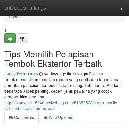
Home
onlybookmarkings
Togg
navi
Home
1
Tips Memilih Pelapisan
Tembok Eksterior Terbaik
harleydpxz003045
84 days ago
News
Discuss
Untuk memastikan tampilan rumah yang cantik dan tahan lama ,
pemilihan pelapisan tembok eksterior sangatlah utama. Pikirkan
beberapa aspek penting, seperti jenis pewarna yang cocok
dengan iklim setempat.
https://zoevqsl115046.activoblog.com/51659523/cara-memilih-
cat-tembok-eksterior-terbaik
Comments
Who Upvoted