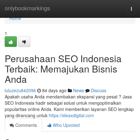
Home
onlybookmarkings
Togg
navi
Home
1
Perusahaan SEO Indonesia
Terbaik: Memajukan Bisnis
Anda
luluzezu842096
84 days ago
News
Discuss
Apakah usaha Anda mendambakan ekspansi yang pesat ? Jasa
SEO Indonesia hadir sebagai solusi untuk mengoptimalkan
popularitas online Anda. Kami memberikan layanan SEO lengkap
yang dirancang untuk
https://ideaxdigital.com
Comments
Who Upvoted