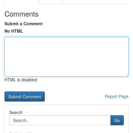
Comments
Submit a Comment
No HTML
HTML is disabled
Report Page
Search
Go