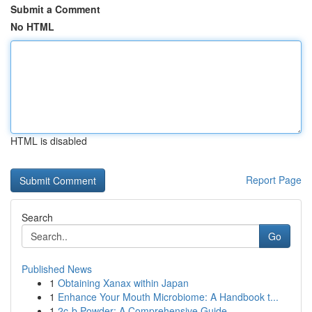
Submit a Comment
No HTML
HTML is disabled
Report Page
Search
Go
Published News
1
Obtaining Xanax within Japan
1
Enhance Your Mouth Microbiome: A Handbook t...
1
2c-b Powder: A Comprehensive Guide