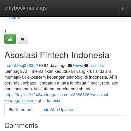
Home
onlybookmarkings
Togg
navi
Home
1
Asosiasi Fintech Indonesia
mariahtebj076322
84 days ago
News
Discuss
Lembaga AFII memainkan kedudukan yang krusial dalam
memajukan ekosistem keuangan teknologi di Indonesia. AFII
bertindak sebagai jembatan antara lembaga fintech, regulator,
dan konsumen. Misi utama mereka adalah untuk
https://fayljsa212434.bloggazza.com/39863269/asosiasi-
keuangan-teknologi-indonesia
Comments
Who Upvoted
Comments