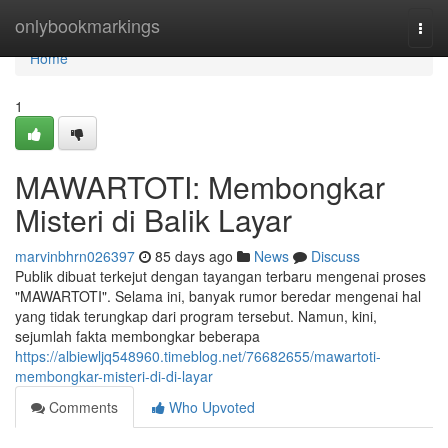
Home
onlybookmarkings
Togg
navi
Home
1
MAWARTOTI: Membongkar
Misteri di Balik Layar
marvinbhrn026397
85 days ago
News
Discuss
Publik dibuat terkejut dengan tayangan terbaru mengenai proses
"MAWARTOTI". Selama ini, banyak rumor beredar mengenai hal
yang tidak terungkap dari program tersebut. Namun, kini,
sejumlah fakta membongkar beberapa
https://albiewljq548960.timeblog.net/76682655/mawartoti-
membongkar-misteri-di-di-layar
Comments
Who Upvoted