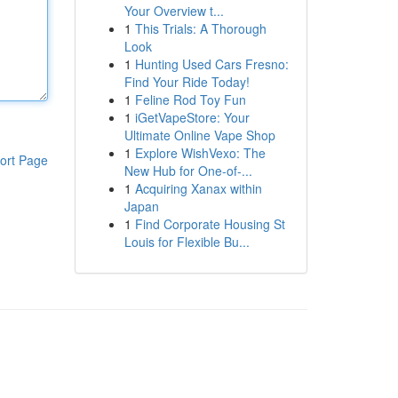
Your Overview t...
1
This Trials: A Thorough
Look
1
Hunting Used Cars Fresno:
Find Your Ride Today!
1
Feline Rod Toy Fun
1
iGetVapeStore: Your
Ultimate Online Vape Shop
1
Explore WishVexo: The
ort Page
New Hub for One-of-...
1
Acquiring Xanax within
Japan
1
Find Corporate Housing St
Louis for Flexible Bu...