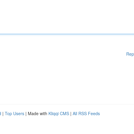
Rep
d
|
Top Users
| Made with
Kliqqi CMS
|
All RSS Feeds