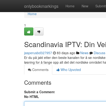
Home
onlybookmarkings
Home
New
Submit
Home
1
Scandinavia IPTV: Din Veil
jasperusbd327957
83 days ago
News
Discuss
Er du på jakt etter den beste kanalen for å se nordisk
løsning for å fange opp alt det det nordiske området 
Comments
Who Upvoted
Comments
Submit a Comment
No HTML