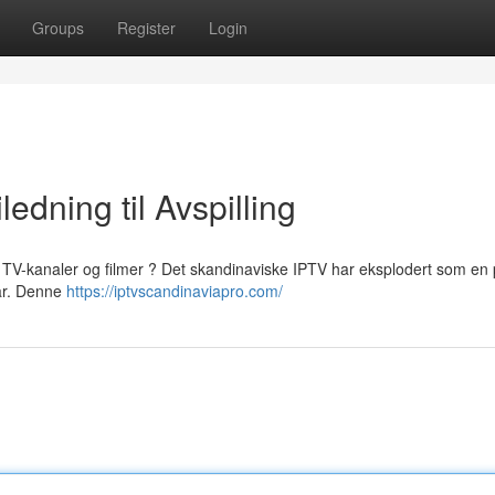
Groups
Register
Login
edning til Avspilling
e TV-kanaler og filmer ? Det skandinaviske IPTV har eksplodert som en 
har. Denne
https://iptvscandinaviapro.com/