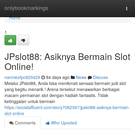
Home
onlybookmarkings
Togg
navi
Home
1
JPslot88: Asiknya Bermain Slot
Online!
nannieofpc820429
84 days ago
News
Discuss
Melalui JPslot88, Anda bisa menikmati sensasi bermain judi slot
yang begitu menarik ! Arena tersebut menawarkan berbagai
macam permainan slot dengan hadiah fantastis. Tidak
ketinggalan untuk bermain
https://socialaffluent.com/story7082397/jpslot88-asiknya-bermain-
slot-online
Comments
Who Upvoted