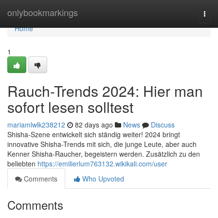
Home
onlybookmarkings
Togg
navi
Home
1
Rauch-Trends 2024: Hier man
sofort lesen solltest
mariamlwlk238212
82 days ago
News
Discuss
Shisha-Szene entwickelt sich ständig weiter! 2024 bringt
innovative Shisha-Trends mit sich, die junge Leute, aber auch
Kenner Shisha-Raucher, begeistern werden. Zusätzlich zu den
beliebten
https://emilierlum763132.wikikali.com/user
Comments
Who Upvoted
Comments