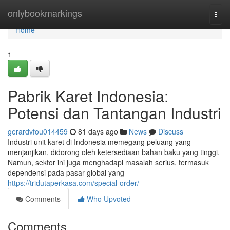
Home
onlybookmarkings
Togg
navi
Home
1
Pabrik Karet Indonesia:
Potensi dan Tantangan Industri
gerardvfou014459
81 days ago
News
Discuss
Industri unit karet di Indonesia memegang peluang yang
menjanjikan, didorong oleh ketersediaan bahan baku yang tinggi.
Namun, sektor ini juga menghadapi masalah serius, termasuk
dependensi pada pasar global yang
https://tridutaperkasa.com/special-order/
Comments
Who Upvoted
Comments