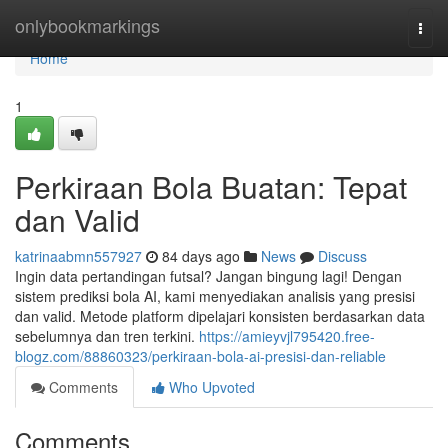
Home
onlybookmarkings
Togg
navi
Home
1
Perkiraan Bola Buatan: Tepat
dan Valid
katrinaabmn557927
84 days ago
News
Discuss
Ingin data pertandingan futsal? Jangan bingung lagi! Dengan
sistem prediksi bola AI, kami menyediakan analisis yang presisi
dan valid. Metode platform dipelajari konsisten berdasarkan data
sebelumnya dan tren terkini.
https://amieyvjl795420.free-
blogz.com/88860323/perkiraan-bola-ai-presisi-dan-reliable
Comments
Who Upvoted
Comments