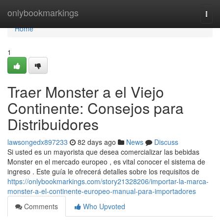
Home
onlybookmarkings
Togg
navi
Home
1
Traer Monster a el Viejo
Continente: Consejos para
Distribuidores
lawsongedx897233
82 days ago
News
Discuss
Si usted es un mayorista que desea comercializar las bebidas
Monster en el mercado europeo , es vital conocer el sistema de
ingreso . Este guía le ofrecerá detalles sobre los requisitos de
https://onlybookmarkings.com/story21328206/importar-la-marca-
monster-a-el-continente-europeo-manual-para-importadores
Comments
Who Upvoted