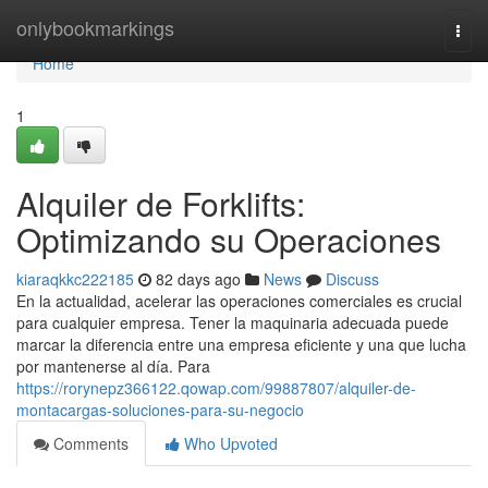
Home
onlybookmarkings
Togg
navi
Home
1
Alquiler de Forklifts:
Optimizando su Operaciones
kiaraqkkc222185
82 days ago
News
Discuss
En la actualidad, acelerar las operaciones comerciales es crucial
para cualquier empresa. Tener la maquinaria adecuada puede
marcar la diferencia entre una empresa eficiente y una que lucha
por mantenerse al día. Para
https://rorynepz366122.qowap.com/99887807/alquiler-de-
montacargas-soluciones-para-su-negocio
Comments
Who Upvoted