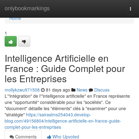
Home
onlybookmarkings
Togg
navi
Home
1
Intelligence Artificielle en
France : Guide Complet pour
les Entreprises
mollykzwu971508
81 days ago
News
Discuss
L'"intégration" de l'"intelligence artificielle" en France représente
une "opportunité" considérable pour les "sociétés". Ce
"document" détaille les "éléments" clés à "examiner" pour une
"stratégie"
https://sairaslms254043.develop-
blog.com/49156804/intelligence-artificielle-en-france-guide-
complet-pour-les-entreprises
Comments
Who Upvoted