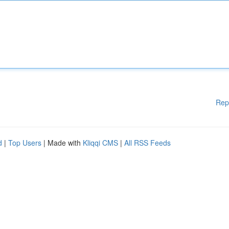
Rep
d
|
Top Users
| Made with
Kliqqi CMS
|
All RSS Feeds