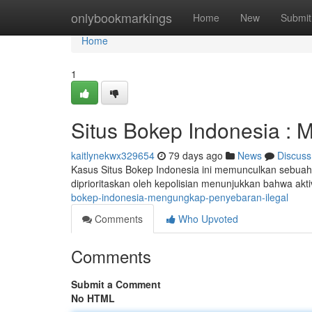
Home
onlybookmarkings
Home
New
Submit
Home
1
Situs Bokep Indonesia : M
kaitlynekwx329654
79 days ago
News
Discuss
Kasus Situs Bokep Indonesia ini memunculkan sebuah s
diprioritaskan oleh kepolisian menunjukkan bahwa akti
bokep-indonesia-mengungkap-penyebaran-ilegal
Comments
Who Upvoted
Comments
Submit a Comment
No HTML