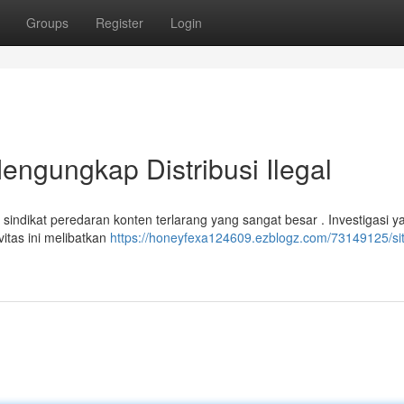
Groups
Register
Login
engungkap Distribusi Ilegal
indikat peredaran konten terlarang yang sangat besar . Investigasi y
vitas ini melibatkan
https://honeyfexa124609.ezblogz.com/73149125/si