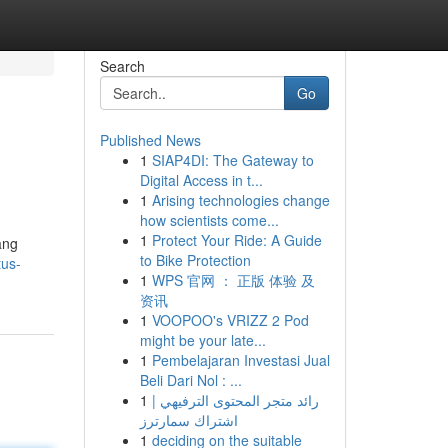
Search
Go
Published News
1
SIAP4DI: The Gateway to
Digital Access in t...
1
Arising technologies change
how scientists come...
1
Protect Your Ride: A Guide
ang
to Bike Protection
tus-
1
WPS 官网 ： 正版 体验 及
资讯
1
VOOPOO's VRIZZ 2 Pod
might be your late...
1
Pembelajaran Investasi Jual
Beli Dari Nol : ...
1
رائد متجر المحتوى الترفيهي |
اشتراك سمارترز
1
deciding on the suitable