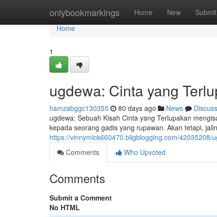
Home
onlybookmarkings
Home
New
Submit
Home
1
ugdewa: Cinta yang Terlu
hamzabggc130355
80 days ago
News
Discus
ugdewa: Sebuah Kisah Cinta yang Terlupakan mengis
kepada seorang gadis yang rupawan. Akan tetapi, jal
https://vinnymlck660470.bligblogging.com/42035208/u
Comments
Who Upvoted
Comments
Submit a Comment
No HTML