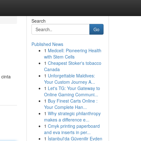
Search
Go
Published News
1
Medcell: Pioneering Health
with Stem Cells
1
Cheapest Stoker's tobacco
Canada
1
Unforgettable Maldives:
cinta
Your Custom Journey A...
1
Let's TG: Your Gateway to
Online Gaming Communi...
1
Buy Finest Carts Online :
Your Complete Han...
1
Why strategic philanthropy
makes a difference e...
1
Cmyk printing paperboard
and eva inserts in per...
1
İstanbul'da Güvenilir Evden