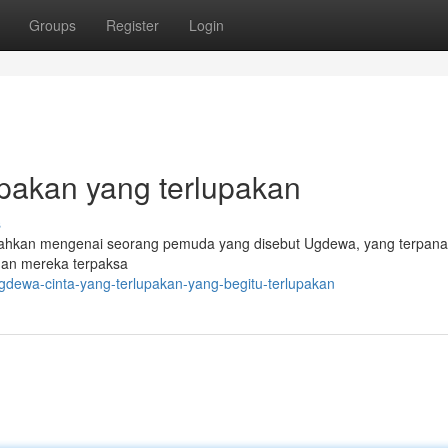
Groups
Register
Login
pakan yang terlupakan
s
ahkan mengenai seorang pemuda yang disebut Ugdewa, yang terpana 
inan mereka terpaksa
gdewa-cinta-yang-terlupakan-yang-begitu-terlupakan