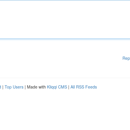
Rep
d
|
Top Users
| Made with
Kliqqi CMS
|
All RSS Feeds