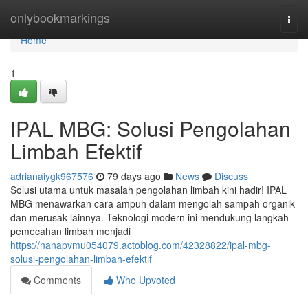
Home
onlybookmarkings
Togg
navi
Home
1
IPAL MBG: Solusi Pengolahan
Limbah Efektif
adrianaiygk967576
79 days ago
News
Discuss
Solusi utama untuk masalah pengolahan limbah kini hadir! IPAL
MBG menawarkan cara ampuh dalam mengolah sampah organik
dan merusak lainnya. Teknologi modern ini mendukung langkah
pemecahan limbah menjadi
https://nanapvmu054079.actoblog.com/42328822/ipal-mbg-
solusi-pengolahan-limbah-efektif
Comments
Who Upvoted