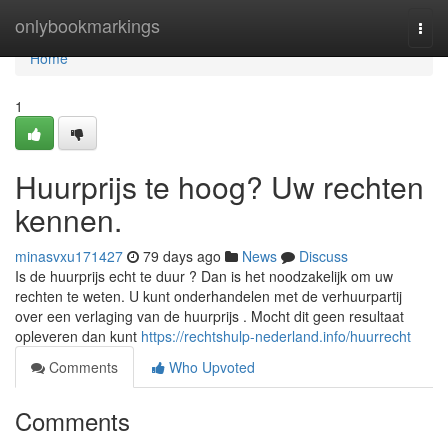
Home
onlybookmarkings
Togg
navi
Home
1
Huurprijs te hoog? Uw rechten
kennen.
minasvxu171427
79 days ago
News
Discuss
Is de huurprijs echt te duur ? Dan is het noodzakelijk om uw
rechten te weten. U kunt onderhandelen met de verhuurpartij
over een verlaging van de huurprijs . Mocht dit geen resultaat
opleveren dan kunt
https://rechtshulp-nederland.info/huurrecht
Comments
Who Upvoted
Comments