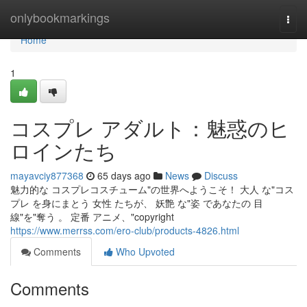
Home
onlybookmarkings
Togg
navi
Home
1
コスプレ アダルト：魅惑のヒ
ロインたち
mayavciy877368
65 days ago
News
Discuss
魅力的な コスプレコスチューム"の世界へようこそ！ 大人 な"コス
プレ を身にまとう 女性 たちが、 妖艶 な"姿 であなたの 目
線"を"奪う 。 定番 アニメ、"copyright
https://www.merrss.com/ero-club/products-4826.html
Comments
Who Upvoted
Comments