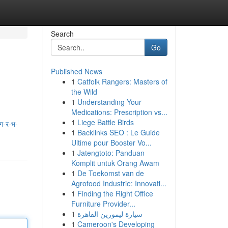
Search
Go
Published News
1
Catfolk Rangers: Masters of
the Wild
1
Understanding Your
Medications: Prescription vs...
1
Liege Battle Birds
ग-र-भ-
1
Backlinks SEO : Le Guide
Ultime pour Booster Vo...
1
Jatengtoto: Panduan
Komplit untuk Orang Awam
1
De Toekomst van de
Agrofood Industrie: Innovati...
1
Finding the Right Office
Furniture Provider...
1
سيارة ليموزين القاهرة
1
Cameroon's Developing