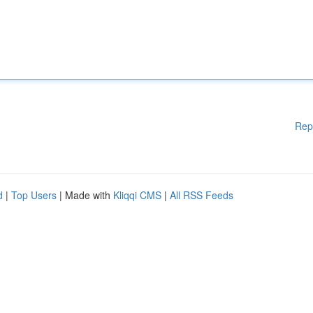
Rep
d
|
Top Users
| Made with
Kliqqi CMS
|
All RSS Feeds