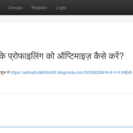
Groups
Register
Login
े प्रोफाइलिंग को ऑप्टिमाइज़ कैसे करें?
शुरू में
https://adreahutk930493.blognody.com/50936288/स-थ-न-य-एसईओ-