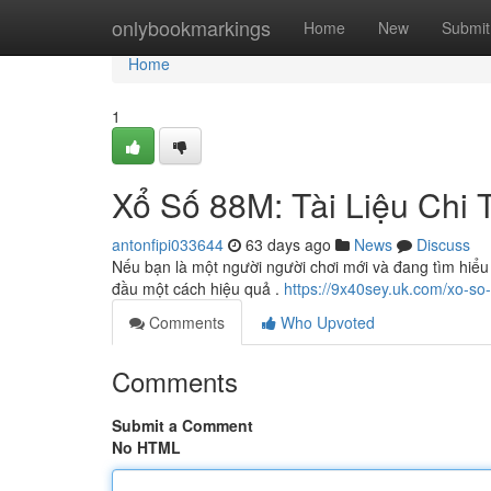
Home
onlybookmarkings
Home
New
Submit
Home
1
Xổ Số 88M: Tài Liệu Chi 
antonfipi033644
63 days ago
News
Discuss
Nếu bạn là một người người chơi mới và đang tìm hiểu 
đầu một cách hiệu quả .
https://9x40sey.uk.com/xo-so
Comments
Who Upvoted
Comments
Submit a Comment
No HTML