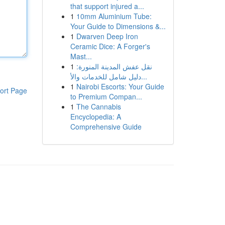
that support injured a...
1
10mm Aluminium Tube:
Your Guide to Dimensions &...
1
Dwarven Deep Iron
Ceramic Dice: A Forger's
Mast...
1
نقل عفش المدينة المنورة:
دليل شامل للخدمات والأ...
1
Nairobi Escorts: Your Guide
ort Page
to Premium Compan...
1
The Cannabis
Encyclopedia: A
Comprehensive Guide