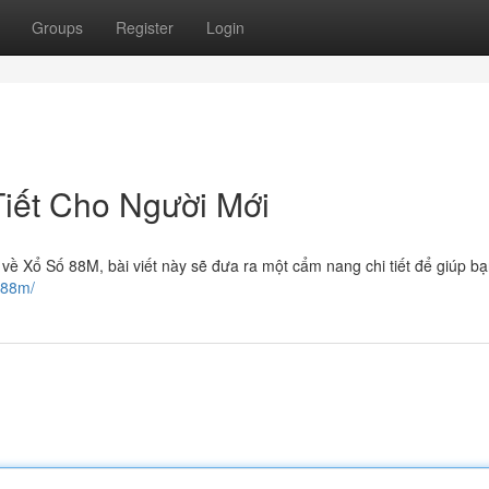
Groups
Register
Login
Tiết Cho Người Mới
về Xổ Số 88M, bài viết này sẽ đưa ra một cẩm nang chi tiết để giúp bạ
-88m/