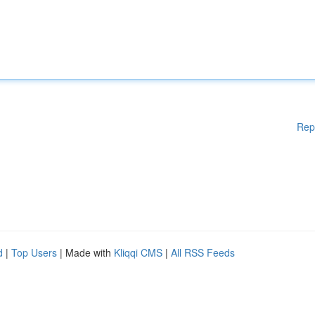
Rep
d
|
Top Users
| Made with
Kliqqi CMS
|
All RSS Feeds