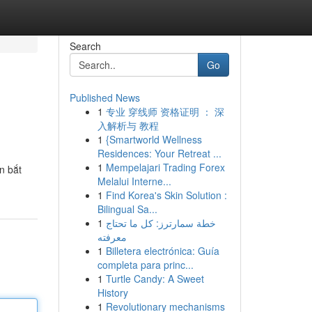
Search
Go
Published News
1
专业 穿线师 资格证明 ： 深
入解析与 教程
1
{Smartworld Wellness
Residences: Your Retreat ...
1
Mempelajari Trading Forex
n bắt
Melalui Interne...
1
Find Korea's Skin Solution :
Bilingual Sa...
1
خطة سمارترز: كل ما تحتاج
معرفته
1
Billetera electrónica: Guía
completa para princ...
1
Turtle Candy: A Sweet
History
1
Revolutionary mechanisms