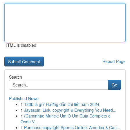
HTML is disabled
Report Page
Search
Go
Published News
1
123b là gì? Hướng dẫn chi tiết năm 2024
1
Jayaspin: Link, copyright & Everything You Need...
1
{Caminhão Munck: Um O Um Guia Completo e
Onde V...
1
Purchase copyright Spores Online: America & Can...