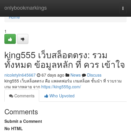
Home
onlybookmarkings
Togg
navi
Home
1
king555 เว็บสล็อตตรง: รวม
ทั้งหมด ข้อมูลหลัก ที่ ควร เข้าใจ
nicoletyln645667
67 days ago
News
Discuss
king555 เว็บสล็อตตรง คือ แพลตฟอร์ม เกมสล็อต ชั้นนำ ที่ รวบรวม
เกม หลากหลาย จาก
https://king555g.com/
Comments
Who Upvoted
Comments
Submit a Comment
No HTML