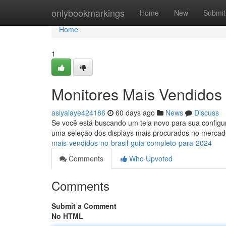
Home
onlybookmarkings
Home
New
Submit
Home
1
Monitores Mais Vendidos 
asiyalaye424186
60 days ago
News
Discuss
Se você está buscando um tela novo para sua configur
uma seleção dos displays mais procurados no mercado
mais-vendidos-no-brasil-guia-completo-para-2024
Comments
Who Upvoted
Comments
Submit a Comment
No HTML