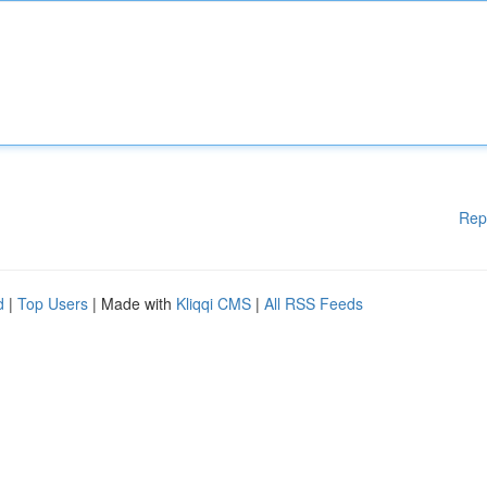
Rep
d
|
Top Users
| Made with
Kliqqi CMS
|
All RSS Feeds