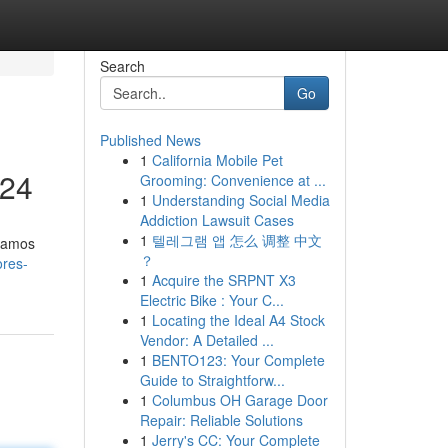
Search
Go
Published News
1
California Mobile Pet
024
Grooming: Convenience at ...
1
Understanding Social Media
Addiction Lawsuit Cases
1
텔레그램 앱 怎么 调整 中文
ntamos
？
ores-
1
Acquire the SRPNT X3
Electric Bike : Your C...
1
Locating the Ideal A4 Stock
Vendor: A Detailed ...
1
BENTO123: Your Complete
Guide to Straightforw...
1
Columbus OH Garage Door
Repair: Reliable Solutions
1
Jerry's CC: Your Complete